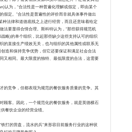
man)认为，“合法性是一种普遍化理解或假定，即由某个
的假定。”合法性是普遍性的评价而非就具体事件做出
在某种法律和道德底线之上进行经营，而且还意味着给定
做法要显得合情合理。斯科特认为，“那些获得规范机
和战略)的单个组织，比起那些缺少这些支持认可的组织
织的直接生产绩效无关，也与组织的其他属性或联系无
断创造和保持竞争优势，但它还要保证和满足社会合法
同又相同。最大限度的独特、最低限度的合法，这需要
才的竞争，但都表现为规范的餐饮服务质量的竞争。其
对顾客。因此，一个规范化的餐饮服务，就是英德横石
提供餐饮企业的经营业绩。
“铁打的营盘，流水的兵”来形容目前服务行业的这种状
良好的品牌形象呢？