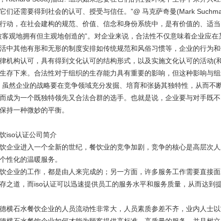
它们还需要得到社会的认可、授受与信任。”@ 马克萨奇曼(Mark Such
行动，在社会建构的规范、价值、信念和身份系统中，是有价值的、适当
被客观地拥有但主观地创造的”。对企业来说，合法性不仅意味着企业应
活中其他有形和无形的制度安排如传统规范和风俗习惯等，企业的行为和
律机构认可，具有得到文化认可的结构形式，以及实施文化认可的活动(
生存下来。合法性对于组织的生存能力具有重要的影响，但这种影响与组
，虽然企业的战略要在竞争领域充分发掘、培育和张扬其独特性，从而不
而成为一个既独特领先又合法合群的选手。也就是说，企业要与对手既不
保持一种微妙的平衡。
饮iso认证公司简介
饮企业进入一个全新的世纪，餐饮业的竞争加剧，竞争的核心是高层次人
个性化的温暖服务。
饮企业的工作，都是由人来完成的；另一方面，许多服务工作需要直接面
存之道，而iso认证可以迅速提供员工的服务水平和服务质量，从而达到
德横石水餐饮企业的人员流动性非常大，人员素质参差不齐，业内人士以
德横石水餐饮企业如何才能为顾客提供高标准、高质量的服务，并且树立