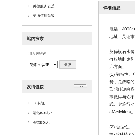
英德服务资质
详细信息
英德信用等级
电话：40064
地址：英德市
站内搜索
英德横石水餐
有效地制定和
几方面。
(1) 独特
势，是战略的
友情链接
己想传递给客
事做得与众不
iso认证
式、实施行动
ofActiv
清远iso认证
英德iso认证
(2) 合法
德·斯科特 (