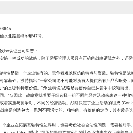
66645
仙水北路碧峰华府47号。
饮iso认证公司科普：
实施一种成功的战略，除了需要管理人员具有正确的战略逻辑之外，还需
性。独特性是指一个企业独有的、竞争者难以模仿的特点与资质。独特性是
可靠基础。波特指出:“一家公司绝不可能对所有人提供所有产品和服务
户的是哪种特定价值。”@ 波特说“战略是要使你自已从竞争中脱颖而出
同。”@因此，战略意味着要仔细选择一组不同的经营活动来表达一种独
或者实施与竞争对手不同的经营活动。战略决定了企业活动的组成 (Co
ni
ities)。战略是创造包含一系列不同活动的、独特的、有价值的定位，其本质
性。一个企业在拓展其独特性边界时，也要考虑社会合法性问题，需要被对手
W，Richard Scott)指出:“组织如果想要在它们的社会环境中生存